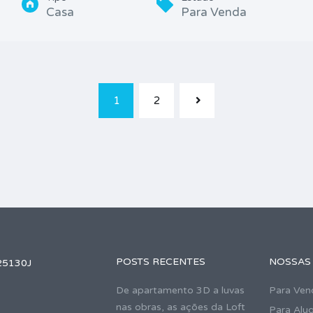
Casa
Para Venda
1
2
POSTS RECENTES
NOSSAS
25130J
De apartamento 3D a luvas
Para Ven
nas obras, as ações da Loft
Para Alu