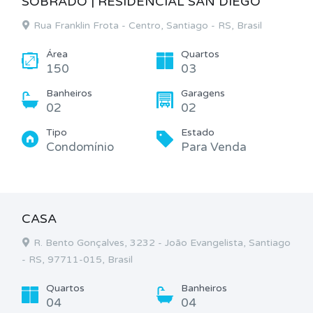
SOBRADO | RESIDENCIAL SAN DIEGO
Rua Franklin Frota - Centro, Santiago - RS, Brasil
Área
Quartos
150
03
Banheiros
Garagens
02
02
Tipo
Estado
Condomínio
Para Venda
CASA
R. Bento Gonçalves, 3232 - João Evangelista, Santiago
- RS, 97711-015, Brasil
Quartos
Banheiros
04
04