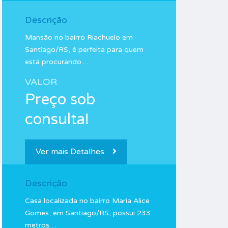
Descrição
Mansão no bairro Riachuelo em
Santiago/RS, é perfeita para quem
está procurando…
VALOR
Preço sob
consulta!
Ver mais Detalhes
Descrição
Casa localizada no bairro Maria Alice
Gomes, em Santiago/RS, possui 233
metros…