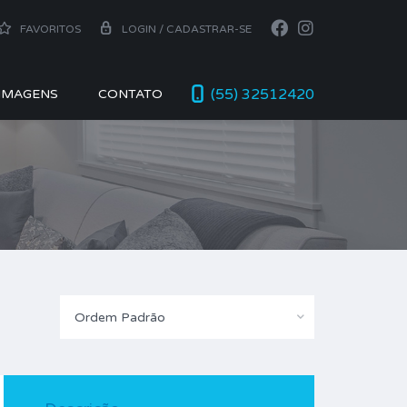
FAVORITOS
LOGIN / CADASTRAR-SE
(55) 32512420
 IMAGENS
CONTATO
Ordem Padrão