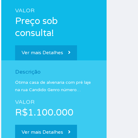
VALOR
Preço sob
consulta!
Ver mais Detalhes
Descrição
Ótima casa de alvenaria com pré laje
na rua Candido Genro número…
VALOR
R$1.100.000
Ver mais Detalhes