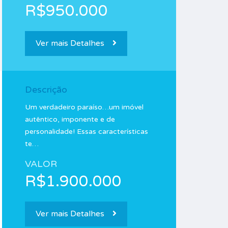
R$950.000
Ver mais Detalhes
Descrição
Um verdadeiro paraíso…um imóvel
autêntico, imponente e de
personalidade! Essas características
te…
VALOR
R$1.900.000
Ver mais Detalhes