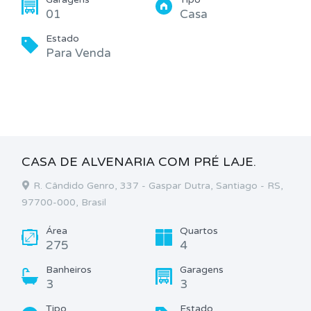
01
Casa
Estado
Para Venda
CASA DE ALVENARIA COM PRÉ LAJE.
R. Cândido Genro, 337 - Gaspar Dutra, Santiago - RS,
97700-000, Brasil
Área
Quartos
275
4
Banheiros
Garagens
3
3
Tipo
Estado