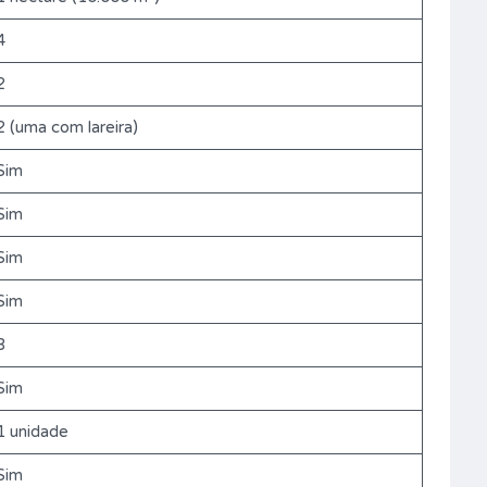
4
2
2 (uma com lareira)
Sim
Sim
Sim
Sim
3
Sim
1 unidade
Sim