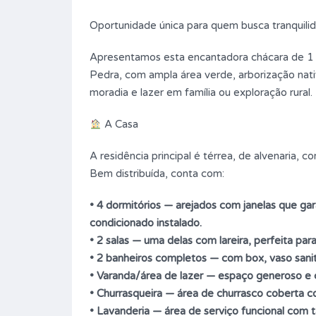
Oportunidade única para quem busca tranquilid
Apresentamos esta encantadora chácara de 1 h
Pedra, com ampla área verde, arborização nativa
moradia e lazer em família ou exploração rural.
A Casa
A residência principal é térrea, de alvenaria,
Bem distribuída, conta com:
PARA QUEM É DE CAVALO
• 4 dormitórios — arejados com janelas que gar
Preço sob consulta!
PARA VENDA
condicionado instalado.
• 2 salas — uma delas com lareira, perfeita para
s
Tipo
Chácara
• 2 banheiros completos — com box, vaso sanitár
• Varanda/área de lazer — espaço generoso e c
• Churrasqueira — área de churrasco coberta c
• Lavanderia — área de serviço funcional com 