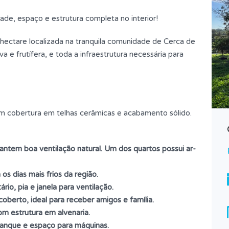
ade, espaço e estrutura completa no interior!
ectare localizada na tranquila comunidade de Cerca de
 e frutífera, e toda a infraestrutura necessária para
 com cobertura em telhas cerâmicas e acabamento sólido.
CHÁCARA NA VILA BETÂNIA
antem boa ventilação natural. Um dos quartos possui ar-
Preço sob consulta!
PARA VENDA
 os dias mais frios da região.
Tipo
Chácara
io, pia e janela para ventilação.
oberto, ideal para receber amigos e família.
om estrutura em alvenaria.
tanque e espaço para máquinas.