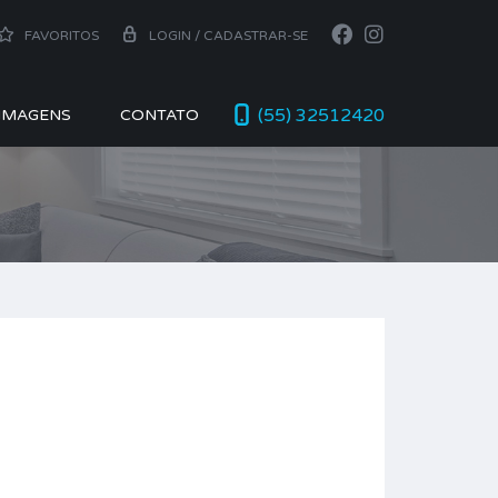
FAVORITOS
LOGIN / CADASTRAR-SE
(55) 32512420
 IMAGENS
CONTATO