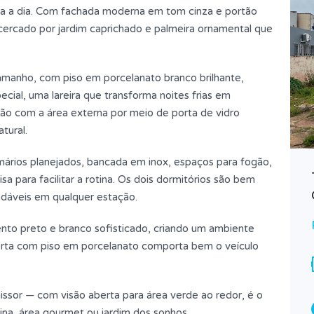
dia a dia. Com fachada moderna em tom cinza e portão
cercado por jardim caprichado e palmeira ornamental que
 tamanho, com piso em porcelanato branco brilhante,
cial, uma lareira que transforma noites frias em
ão com a área externa por meio de porta de vidro
tural.
mários planejados, bancada em inox, espaços para fogão,
CASA
a para facilitar a rotina. Os dois dormitórios são bem
adáveis em qualquer estação.
R$330.000
PARA VENDA
nto preto e branco sofisticado, criando um ambiente
Quartos
Banheiros
erta com piso em porcelanato comporta bem o veículo
03
01
Garagens
ssor — com visão aberta para área verde ao redor, é o
01
scina, área gourmet ou jardim dos sonhos.