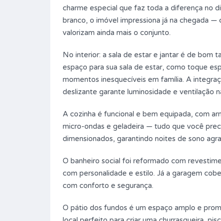
charme especial que faz toda a diferença no 
branco, o imóvel impressiona já na chegada — 
valorizam ainda mais o conjunto.
No interior: a sala de estar e jantar é de bom
espaço para sua sala de estar, como toque espe
momentos inesquecíveis em família. A integraç
deslizante garante luminosidade e ventilação na
A cozinha é funcional e bem equipada, com ar
 |
CASA | 03 QUARTOS, PÁTIO,
micro-ondas e geladeira — tudo que você precis
CIAL
ÁREA COM CHURRASQUEIRA,
dimensionados, garantindo noites de sono agr
COZINHA PLANEJADA,
O banheiro social foi reformado com revestime
GARAGEM P/ 2 CARROS
com personalidade e estilo. Já a garagem cob
R$1.500
PARA ALUGAR
com conforto e segurança.
O pátio dos fundos é um espaço amplo e promi
Quartos
Banheiros
03
02
local perfeito para criar uma churrasqueira, pi