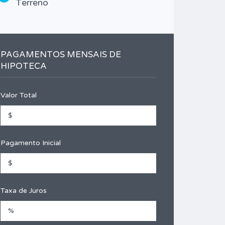
Terreno
Garag
02
Tipo
PAGAMENTOS MENSAIS DE
Cas
HIPOTECA
Valor Total
Pagamento Inicial
Taxa de Juros