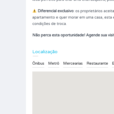
Garagens
Diferencial exclusivo
: os proprietários ace
02
apartamento e quer morar em uma casa, esta é
condições de troca.
Tipo
Casa
Não perca esta oportunidade! Agende sua visi
Localização
Ônibus
Metrô
Mercearias
Restaurante
E