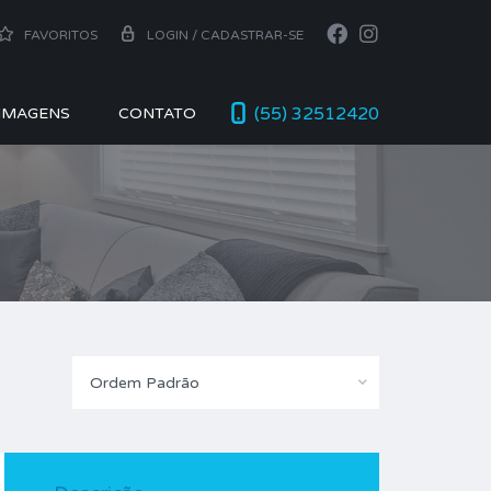
FAVORITOS
LOGIN / CADASTRAR-SE
(55) 32512420
 IMAGENS
CONTATO
Ordem Padrão