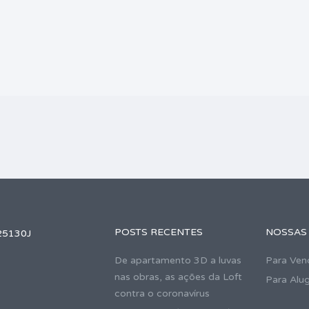
POSTS RECENTES
NOSSAS
25130J
De apartamento 3D a luvas
Para Ven
nas obras, as ações da Loft
Para Alu
contra o coronavírus